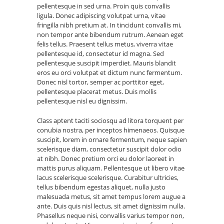
pellentesque in sed urna. Proin quis convallis
ligula. Donec adipiscing volutpat urna, vitae
fringilla nibh pretium at. In tincidunt convallis mi,
non tempor ante bibendum rutrum. Aenean eget
felis tellus. Praesent tellus metus, viverra vitae
pellentesque id, consectetur id magna. Sed
pellentesque suscipit imperdiet. Mauris blandit
eros eu orci volutpat et dictum nunc fermentum.
Donec nisl tortor, semper ac porttitor eget,
pellentesque placerat metus. Duis mollis
pellentesque nisl eu dignissim.
Class aptent taciti sociosqu ad litora torquent per
conubia nostra, per inceptos himenaeos. Quisque
suscipit, lorem in ornare fermentum, neque sapien
scelerisque diam, consectetur suscipit dolor odio
at nibh. Donec pretium orci eu dolor laoreet in
mattis purus aliquam. Pellentesque ut libero vitae
lacus scelerisque scelerisque. Curabitur ultricies,
tellus bibendum egestas aliquet, nulla justo
malesuada metus, sit amet tempus lorem augue a
ante. Duis quis nisl lectus, sit amet dignissim nulla.
Phasellus neque nisi, convallis varius tempor non,