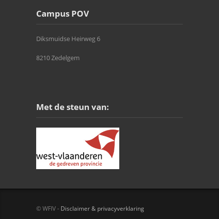
Campus POV
Diksmuidse Heirweg 6
8210 Zedelgem
Met de steun van:
© WFIV -
Disclaimer & privacyverklaring