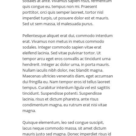
sodales at ante. Vivamus sapien risus, fermentum
quis congue eu, tempus non mi. Praesent
porttitor, orci quis semper laoreet, tortor nisl
imperdiet turpis, ut posuere dolor est et mauris.
Sed ut sem massa, id malesuada purus.
Pellentesque aliquet erat dui, commodo interdum
erat. Vivamus non metus in metus commodo
sodales. Integer commodo sapien vitae erat
eleifend lacinia. Sed vitae pulvinar tortor. Ut
tempor arcu eget eros convallis ac tincidunt urna
hendrerit. Integer ac dolor urna, in porta mauris.
Nullam iaculis nibh dolor, nec blandit magna.
Maecenas ultricies venenatis diam, eget accumsan
dui fringilla eu. Nam tempor eros id tellus laoreet
tempus. Curabitur interdum ligula vel est sagittis
tincidunt. Suspendisse potenti. Suspendisse
lacinia, risus et dictum pharetra, ante risus
condimentum magna, eu rutrum erat nisi vitae
magna.
Quisque elementum, leo sed congue suscipit,
lacus neque commodo massa, sit amet dictum
mauris justo sed magna. Donec imperdiet risus id