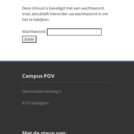
Deze inhoud is beveiligd met een wachtwoord.
Voer alstublieft hieronder uw wachtwoord in om
het te bekijken:
Wachtwoord:
Campus POV
Diksmuidse Heirweg 6
8210 Zedelgem
Met de steun van: