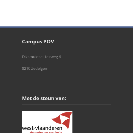
Campus POV
Diksmuidse Heirweg 6
8210 Zedelgem
Met de steun van: