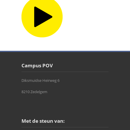
Campus POV
Diksmuidse Heirweg 6
8210 Zedelgem
Met de steun van: