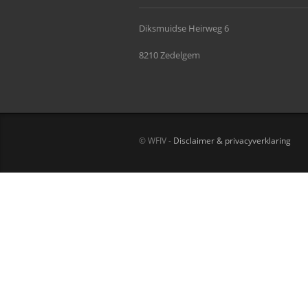
Diksmuidse Heirweg 6
8210 Zedelgem
© WFIV -
Disclaimer & privacyverklaring