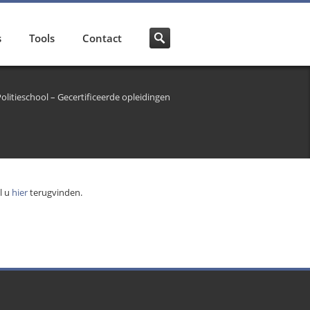
s
Tools
Contact
olitieschool – Gecertificeerde opleidingen
l u
hier
terugvinden.