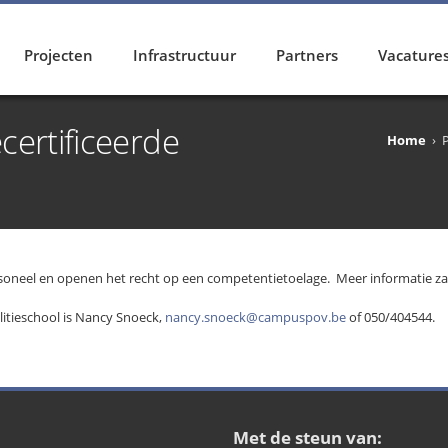
Projecten
Infrastructuur
Partners
Vacature
ecertificeerde
Home
›
P
rsoneel en openen het recht op een competentietoelage. Meer informatie za
itieschool is Nancy Snoeck,
nancy.snoeck@campuspov.be
of 050/404544.
Met de steun van: