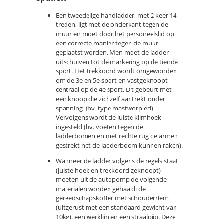
Een tweedelige handladder, met 2 keer 14
treden, ligt met de onderkant tegen de
muur en moet door het personeelslid op
een correcte manier tegen de muur
geplaatst worden. Men moet de ladder
uitschuiven tot de markering op de tiende
sport. Het trekkoord wordt omgewonden
om de 3e en 5e sport en vastgeknoopt
centraal op de 4e sport. Dit gebeurt met
een knoop die zichzelf aantrekt onder
spanning. (bv. type mastworp ed)
Vervolgens wordt de juiste klimhoek
ingesteld (bv. voeten tegen de
ladderbomen en met rechte rug de armen
gestrekt net de ladderboom kunnen raken).
Wanneer de ladder volgens de regels staat
(juiste hoek en trekkoord geknoopt)
moeten uit de autopomp de volgende
materialen worden gehaald: de
gereedschapskoffer met schouderriem
(uitgerust met een standaard gewicht van
10kg), een werklijn en een straalpijp. Deze