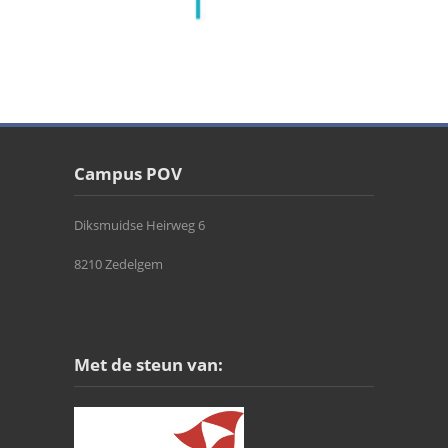
Campus POV
Diksmuidse Heirweg 6
8210 Zedelgem
Met de steun van: